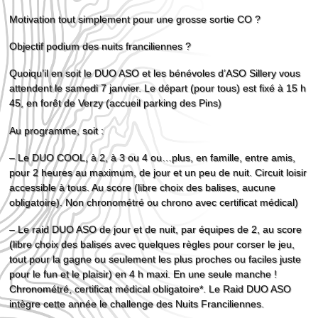
Motivation tout simplement pour une grosse sortie CO ?
Objectif podium des nuits franciliennes ?
Quoiqu’il en soit le DUO ASO et les bénévoles d’ASO Sillery vous
attendent le samedi 7 janvier. Le départ (pour tous) est fixé à 15 h
45, en forêt de Verzy (accueil parking des Pins)
Au programme, soit :
– Le DUO COOL, à 2, à 3 ou 4 ou…plus, en famille, entre amis,
pour 2 heures au maximum, de jour et un peu de nuit. Circuit loisir
accessible à tous. Au score (libre choix des balises, aucune
obligatoire). Non chronométré ou chrono avec certificat médical)
– Le raid DUO ASO de jour et de nuit, par équipes de 2, au score
(libre choix des balises avec quelques règles pour corser le jeu,
tout pour la gagne ou seulement les plus proches ou faciles juste
pour le fun et le plaisir) en 4 h maxi. En une seule manche !
Chronométré, certificat médical obligatoire*. Le Raid DUO ASO
intègre cette année le challenge des Nuits Franciliennes.