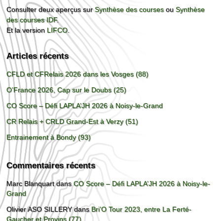
Consulter deux aperçus sur
Synthèse des courses
ou
Synthèse
des courses IDF
.
Et la version
LIFCO
.
Articles récents
CFLD et CFRelais 2026 dans les Vosges (88)
O’France 2026, Cap sur le Doubs (25)
CO Score – Défi LAPLA’JH 2026 à Noisy-le-Grand
CR Relais + CRLD Grand-Est à Verzy (51)
Entrainement à Bondy (93)
Commentaires récents
Marc Blanquart
dans
CO Score – Défi LAPLA’JH 2026 à Noisy-le-
Grand
Olivier ASO SILLERY
dans
Bri’O Tour 2023, entre La Ferté-
Gaucher et Provins (77)