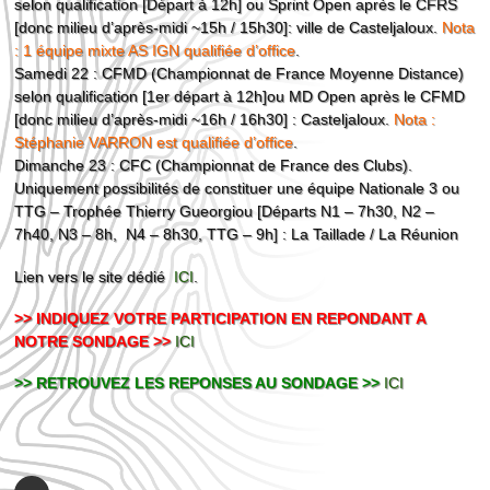
selon qualification [Départ à 12h] ou Sprint Open après le CFRS
[donc milieu d’après-midi ~15h / 15h30]: ville de Casteljaloux.
Nota
: 1 équipe mixte AS IGN qualifiée d’office
.
Samedi 22 : CFMD (Championnat de France Moyenne Distance)
selon qualification [1er départ à 12h]ou MD Open après le CFMD
[donc milieu d’après-midi ~16h / 16h30] : Casteljaloux.
Nota :
Stéphanie VARRON est qualifiée d’office
.
Dimanche 23 : CFC (Championnat de France des Clubs).
Uniquement possibilités de constituer une équipe Nationale 3 ou
TTG – Trophée Thierry Gueorgiou [Départs N1 – 7h30, N2 –
7h40, N3 – 8h, N4 – 8h30, TTG – 9h] : La Taillade / La Réunion
Lien vers le site dédié
ICI
.
>> INDIQUEZ VOTRE PARTICIPATION EN REPONDANT A
NOTRE SONDAGE >>
ICI
>> RETROUVEZ LES REPONSES AU SONDAGE >>
ICI