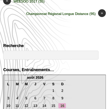
«
WEESOO 2017 (35)
»
Championnat Régional Longue Distance (95)
Recherche
Courses, Entraînements…
août 2026
L
M
M
J
V
S
D
1
2
3
4
5
6
7
8
9
10
11
12
13
14
15
16