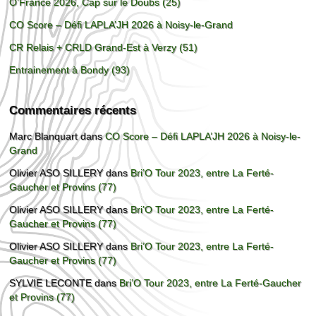
O’France 2026, Cap sur le Doubs (25)
CO Score – Défi LAPLA’JH 2026 à Noisy-le-Grand
CR Relais + CRLD Grand-Est à Verzy (51)
Entrainement à Bondy (93)
Commentaires récents
Marc Blanquart
dans
CO Score – Défi LAPLA’JH 2026 à Noisy-le-
Grand
Olivier ASO SILLERY
dans
Bri’O Tour 2023, entre La Ferté-
Gaucher et Provins (77)
Olivier ASO SILLERY
dans
Bri’O Tour 2023, entre La Ferté-
Gaucher et Provins (77)
Olivier ASO SILLERY
dans
Bri’O Tour 2023, entre La Ferté-
Gaucher et Provins (77)
SYLVIE LECONTE
dans
Bri’O Tour 2023, entre La Ferté-Gaucher
et Provins (77)