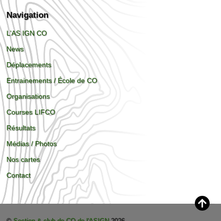
Navigation
L’AS IGN CO
News
Déplacements
Entrainements / École de CO
Organisations
Courses LIFCO
Résultats
Médias / Photos
Nos cartes
Contact
©
Section & club de CO de l'ASIGN
2026