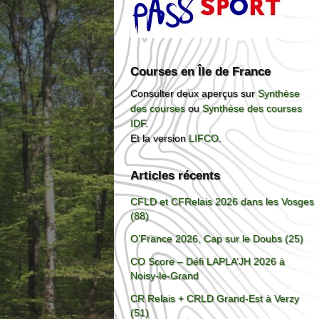
Courses en Île de France
Consulter deux aperçus sur
Synthèse
des courses
ou
Synthèse des courses
IDF
.
Et la version
LIFCO
.
Articles récents
CFLD et CFRelais 2026 dans les Vosges
(88)
O’France 2026, Cap sur le Doubs (25)
CO Score – Défi LAPLA’JH 2026 à
Noisy-le-Grand
CR Relais + CRLD Grand-Est à Verzy
(51)