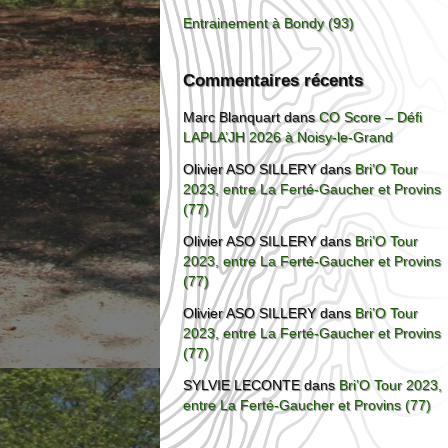
Entrainement à Bondy (93)
Commentaires récents
Marc Blanquart
dans
CO Score – Défi
LAPLA’JH 2026 à Noisy-le-Grand
Olivier ASO SILLERY
dans
Bri’O Tour
2023, entre La Ferté-Gaucher et Provins
(77)
Olivier ASO SILLERY
dans
Bri’O Tour
2023, entre La Ferté-Gaucher et Provins
(77)
Olivier ASO SILLERY
dans
Bri’O Tour
2023, entre La Ferté-Gaucher et Provins
(77)
SYLVIE LECONTE
dans
Bri’O Tour 2023,
entre La Ferté-Gaucher et Provins (77)