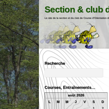
Section & club 
Le site de la section et du club de Course d'Orientation d
Recherche
Courses, Entraînements…
août 2026
L
M
M
J
V
S
D
1
2