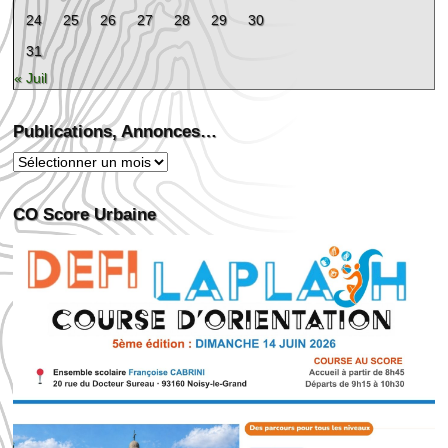
24
25
26
27
28
29
30
31
« Juil
Publications, Annonces…
Publications,
Annonces…
CO Score Urbaine