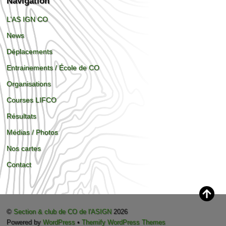
Navigation
L’AS IGN CO
News
Déplacements
Entrainements / École de CO
Organisations
Courses LIFCO
Résultats
Médias / Photos
Nos cartes
Contact
©
Section & club de CO de l'ASIGN
2026
Powered by
WordPress
•
Themify WordPress Themes