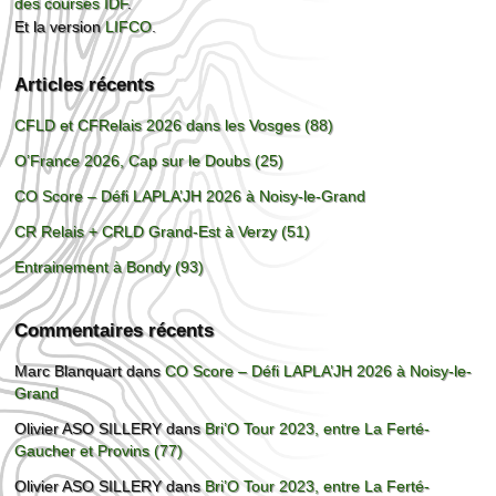
des courses IDF
.
Et la version
LIFCO
.
Articles récents
CFLD et CFRelais 2026 dans les Vosges (88)
O’France 2026, Cap sur le Doubs (25)
CO Score – Défi LAPLA’JH 2026 à Noisy-le-Grand
CR Relais + CRLD Grand-Est à Verzy (51)
Entrainement à Bondy (93)
Commentaires récents
Marc Blanquart
dans
CO Score – Défi LAPLA’JH 2026 à Noisy-le-
Grand
Olivier ASO SILLERY
dans
Bri’O Tour 2023, entre La Ferté-
Gaucher et Provins (77)
Olivier ASO SILLERY
dans
Bri’O Tour 2023, entre La Ferté-