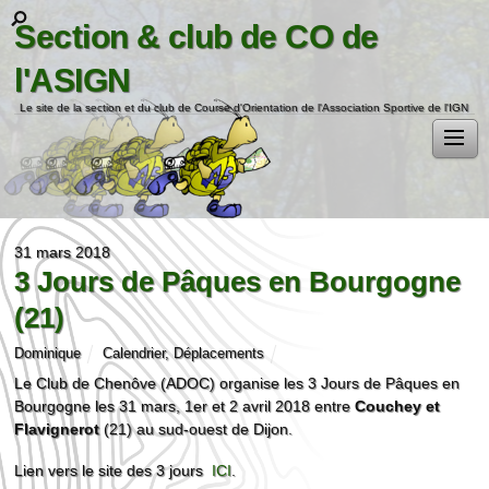
Section & club de CO de
l'ASIGN
Le site de la section et du club de Course d'Orientation de l'Association Sportive de l'IGN
31 mars 2018
3 Jours de Pâques en Bourgogne
(21)
Dominique
Calendrier
,
Déplacements
Le Club de Chenôve (ADOC) organise les 3 Jours de Pâques en
Bourgogne les 31 mars, 1er et 2 avril 2018 entre
Couchey et
Flavignerot
(21) au sud-ouest de Dijon.
Lien vers le site des 3 jours
ICI
.