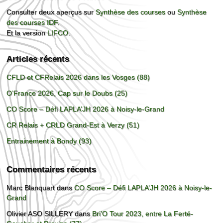
Consulter deux aperçus sur
Synthèse des courses
ou
Synthèse
des courses IDF
.
Et la version
LIFCO
.
Articles récents
CFLD et CFRelais 2026 dans les Vosges (88)
O’France 2026, Cap sur le Doubs (25)
CO Score – Défi LAPLA’JH 2026 à Noisy-le-Grand
CR Relais + CRLD Grand-Est à Verzy (51)
Entrainement à Bondy (93)
Commentaires récents
Marc Blanquart
dans
CO Score – Défi LAPLA’JH 2026 à Noisy-le-
Grand
Olivier ASO SILLERY
dans
Bri’O Tour 2023, entre La Ferté-