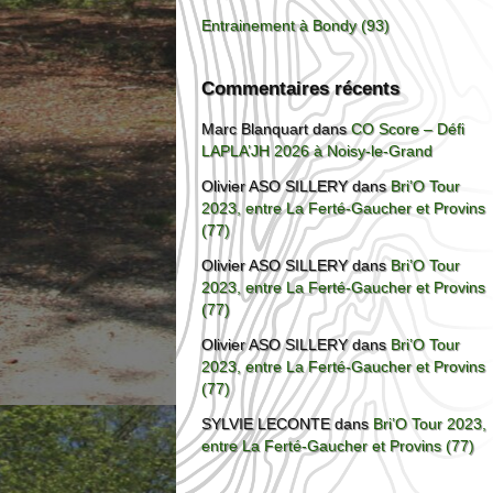
Entrainement à Bondy (93)
Commentaires récents
Marc Blanquart
dans
CO Score – Défi
LAPLA’JH 2026 à Noisy-le-Grand
Olivier ASO SILLERY
dans
Bri’O Tour
2023, entre La Ferté-Gaucher et Provins
(77)
Olivier ASO SILLERY
dans
Bri’O Tour
2023, entre La Ferté-Gaucher et Provins
(77)
Olivier ASO SILLERY
dans
Bri’O Tour
2023, entre La Ferté-Gaucher et Provins
(77)
SYLVIE LECONTE
dans
Bri’O Tour 2023,
entre La Ferté-Gaucher et Provins (77)