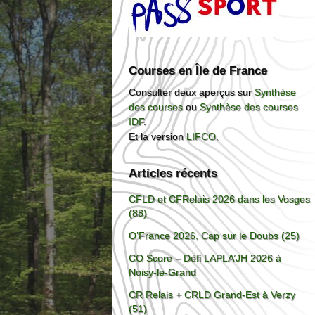
Courses en Île de France
Consulter deux aperçus sur
Synthèse
des courses
ou
Synthèse des courses
IDF
.
Et la version
LIFCO
.
Articles récents
CFLD et CFRelais 2026 dans les Vosges
(88)
O’France 2026, Cap sur le Doubs (25)
CO Score – Défi LAPLA’JH 2026 à
Noisy-le-Grand
CR Relais + CRLD Grand-Est à Verzy
(51)