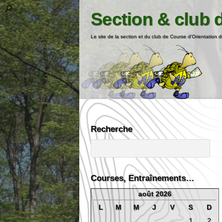
Section & club 
Le site de la section et du club de Course d'Orientation d
Recherche
Courses, Entraînements…
août 2026
L
M
M
J
V
S
D
1
2