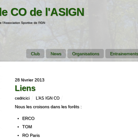
de CO de l'ASIGN
e l'Association Sportive de l'IGN
Club
News
Organisations
Entrainements
28 février 2013
Liens
cedricici
L'AS IGN CO
Nous les croisons dans les forêts :
ERCO
TOM
RO Paris