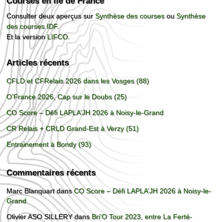
Courses en Île de France
Consulter deux aperçus sur
Synthèse des courses
ou
Synthèse
des courses IDF
.
Et la version
LIFCO
.
Articles récents
CFLD et CFRelais 2026 dans les Vosges (88)
O’France 2026, Cap sur le Doubs (25)
CO Score – Défi LAPLA’JH 2026 à Noisy-le-Grand
CR Relais + CRLD Grand-Est à Verzy (51)
Entrainement à Bondy (93)
Commentaires récents
Marc Blanquart
dans
CO Score – Défi LAPLA’JH 2026 à Noisy-le-
Grand
Olivier ASO SILLERY
dans
Bri’O Tour 2023, entre La Ferté-