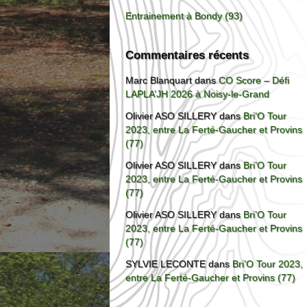
Entrainement à Bondy (93)
Commentaires récents
Marc Blanquart
dans
CO Score – Défi
LAPLA’JH 2026 à Noisy-le-Grand
Olivier ASO SILLERY
dans
Bri’O Tour
2023, entre La Ferté-Gaucher et Provins
(77)
Olivier ASO SILLERY
dans
Bri’O Tour
2023, entre La Ferté-Gaucher et Provins
(77)
Olivier ASO SILLERY
dans
Bri’O Tour
2023, entre La Ferté-Gaucher et Provins
(77)
SYLVIE LECONTE
dans
Bri’O Tour 2023,
entre La Ferté-Gaucher et Provins (77)