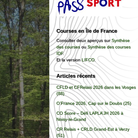
Courses en Île de France
Consulter deux aperçus sur
Synthèse
des courses
ou
Synthèse des courses
IDF
.
Et la version
LIFCO
.
Articles récents
CFLD et CFRelais 2026 dans les Vosges
(88)
O’France 2026, Cap sur le Doubs (25)
CO Score – Défi LAPLA’JH 2026 à
Noisy-le-Grand
CR Relais + CRLD Grand-Est à Verzy
(51)