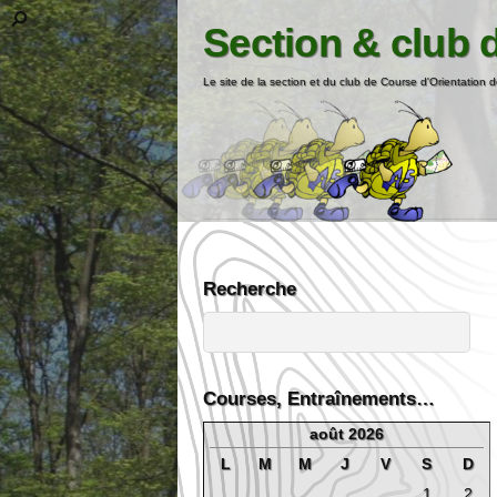
Section & club 
Le site de la section et du club de Course d'Orientation d
Recherche
Courses, Entraînements…
août 2026
L
M
M
J
V
S
D
1
2