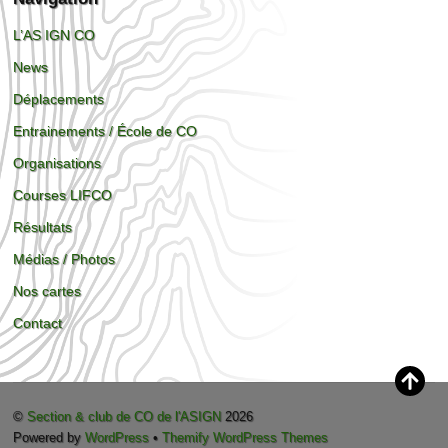
L’AS IGN CO
News
Déplacements
Entrainements / École de CO
Organisations
Courses LIFCO
Résultats
Médias / Photos
Nos cartes
Contact
©
Section & club de CO de l'ASIGN
2026
Powered by
WordPress
•
Themify WordPress Themes