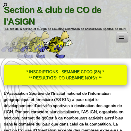
Section & club de CO de
l'ASIGN
Le site de la section et du club de Course d'Orientation de l'Association Sportive de l'IGN
* INSCRIPTIONS : SEMAINE CFCO (88) *
** RESULTATS: CO URBAINE NOISY **
L’Association Sportive de l’Institut national de l’information
géographique et forestière (AS IGN) a pour objet le
développement d’activités sportives à destination des agents de
l’IGN. Par son caractère pluridisciplinaire, l’AS IGN, organisée en
sections, permet de goûter à de nombreuses activités aussi bien
dans le domaine du loisir que dans celui de la compétition. La
section Course d’Orientation accepte des membres extérieurs à