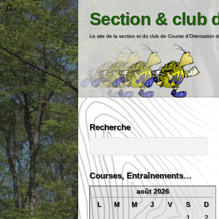
Section & club 
Le site de la section et du club de Course d'Orientation d
Recherche
Courses, Entraînements…
août 2026
L
M
M
J
V
S
D
1
2