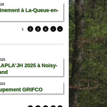
026
inement à La-Queue-en-
1
2
3
4
›
»
2025
LAPLA’JH 2025 à Noisy-
and
2024
upement GRIFCO