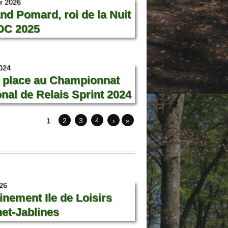
er 2026
d Pomard, roi de la Nuit
OC 2025
2024
 place au Championnat
nal de Relais Sprint 2024
1
2
3
4
›
»
26
inement Ile de Loisirs
et-Jablines