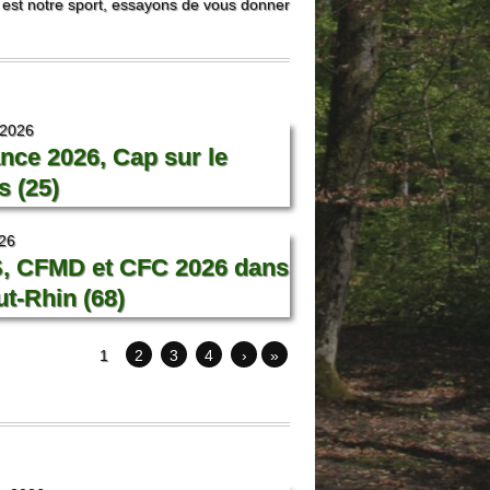
 est notre sport, essayons de vous donner
t 2026
nce 2026, Cap sur le
 (25)
26
, CFMD et CFC 2026 dans
ut-Rhin (68)
1
2
3
4
›
»