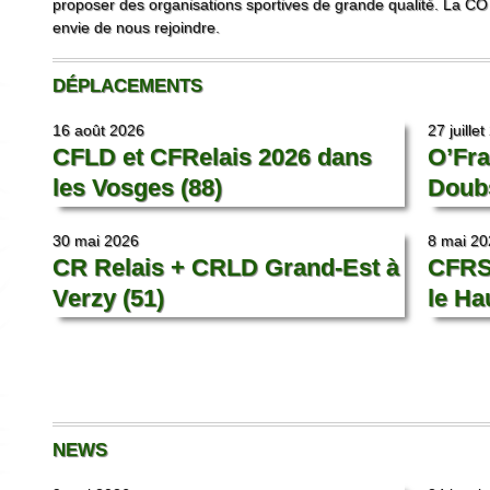
proposer des organisations sportives de grande qualité. La CO
envie de nous rejoindre.
DÉPLACEMENTS
16 août 2026
27 juille
CFLD et CFRelais 2026 dans
O’Fra
les Vosges (88)
Doubs
30 mai 2026
8 mai 20
CR Relais + CRLD Grand-Est à
CFRS
Verzy (51)
le Ha
NEWS