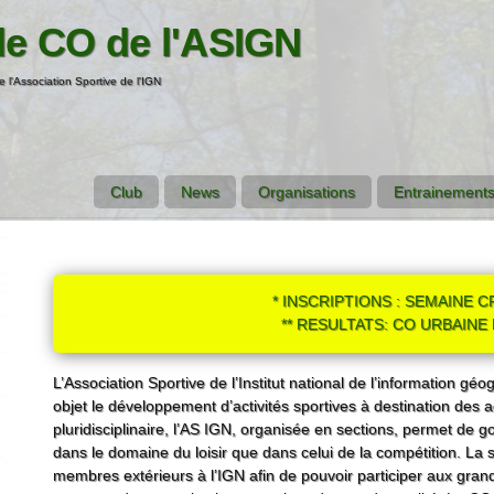
de CO de l'ASIGN
e l'Association Sportive de l'IGN
Club
News
Organisations
Entrainements
* INSCRIPTIONS : SEMAINE CF
** RESULTATS: CO URBAINE 
L’Association Sportive de l’Institut national de l’information gé
objet le développement d’activités sportives à destination des 
pluridisciplinaire, l’AS IGN, organisée en sections, permet de 
dans le domaine du loisir que dans celui de la compétition. La
membres extérieurs à l’IGN afin de pouvoir participer aux grand