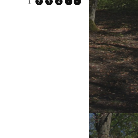
1
2
3
4
›
»