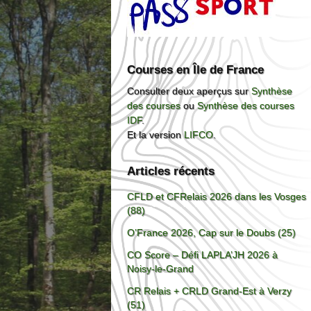
Courses en Île de France
Consulter deux aperçus sur
Synthèse
des courses
ou
Synthèse des courses
IDF
.
Et la version
LIFCO
.
Articles récents
CFLD et CFRelais 2026 dans les Vosges
(88)
O’France 2026, Cap sur le Doubs (25)
CO Score – Défi LAPLA’JH 2026 à
Noisy-le-Grand
CR Relais + CRLD Grand-Est à Verzy
(51)