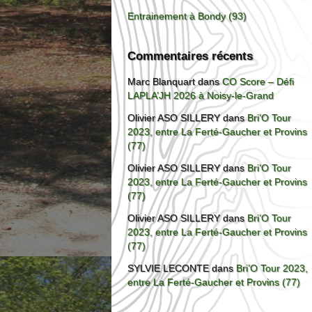
Entrainement à Bondy (93)
Commentaires récents
Marc Blanquart
dans
CO Score – Défi
LAPLA’JH 2026 à Noisy-le-Grand
Olivier ASO SILLERY
dans
Bri’O Tour
2023, entre La Ferté-Gaucher et Provins
(77)
Olivier ASO SILLERY
dans
Bri’O Tour
2023, entre La Ferté-Gaucher et Provins
(77)
Olivier ASO SILLERY
dans
Bri’O Tour
2023, entre La Ferté-Gaucher et Provins
(77)
SYLVIE LECONTE
dans
Bri’O Tour 2023,
entre La Ferté-Gaucher et Provins (77)