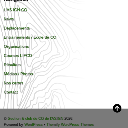
L’AS IGN CO
News
Déplacements
Entrainements / École de CO
Organisations
Courses LIFCO
Résultats
Médias / Photos
Nos cartes
Contact
©
Section & club de CO de l'ASIGN
2026
Powered by
WordPress
•
Themify WordPress Themes