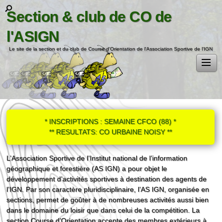
Section & club de CO de
l'ASIGN
Le site de la section et du club de Course d'Orientation de l'Association Sportive de l'IGN
* INSCRIPTIONS : SEMAINE CFCO (88) *
** RESULTATS: CO URBAINE NOISY **
L’Association Sportive de l’Institut national de l’information
géographique et forestière (AS IGN) a pour objet le
développement d’activités sportives à destination des agents de
l’IGN. Par son caractère pluridisciplinaire, l’AS IGN, organisée en
sections, permet de goûter à de nombreuses activités aussi bien
dans le domaine du loisir que dans celui de la compétition. La
section Course d’Orientation accepte des membres extérieurs à