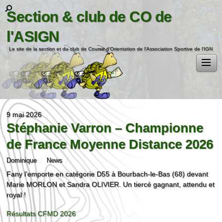
Section & club de CO de
l'ASIGN
Le site de la section et du club de Course d'Orientation de l'Association Sportive de l'IGN
9 mai 2026
Stéphanie Varron – Championne
de France Moyenne Distance 2026
Dominique
News
Fany l’emporte en catégorie D55 à Bourbach-le-Bas (68) devant
Marie MORLON et Sandra OLIVIER. Un tiercé gagnant, attendu et
royal !
Résultats CFMD 2026