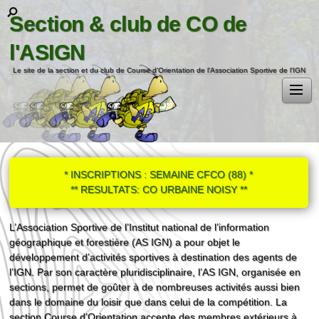
Section & club de CO de
l'ASIGN
Le site de la section et du club de Course d'Orientation de l'Association Sportive de l'IGN
* INSCRIPTIONS : SEMAINE CFCO (88) *
** RESULTATS: CO URBAINE NOISY **
L’Association Sportive de l’Institut national de l’information
géographique et forestière (AS IGN) a pour objet le
développement d’activités sportives à destination des agents de
l’IGN. Par son caractère pluridisciplinaire, l’AS IGN, organisée en
sections, permet de goûter à de nombreuses activités aussi bien
dans le domaine du loisir que dans celui de la compétition. La
section Course d’Orientation accepte des membres extérieurs à