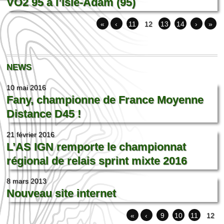
VO2 95 à l’Isle-Adam (95)
«
‹
11
12
13
14
›
»
NEWS
10 mai 2016
Fany, championne de France Moyenne
Distance D45 !
21 février 2016
L’AS IGN remporte le championnat
régional de relais sprint mixte 2016
8 mars 2013
Nouveau site internet
«
‹
9
10
11
12