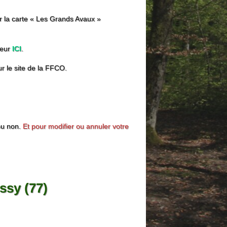
r la carte « Les Grands Avaux »
teur
ICI
.
ur le site de la FFCO.
ou non.
Et pour modifier ou annuler votre
ssy (77)