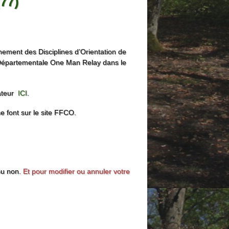
77)
ement des Disciplines d’Orientation de
 Départementale One Man Relay dans le
sateur
ICI
.
e font sur le site FFCO.
ou non.
Et pour modifier ou annuler votre