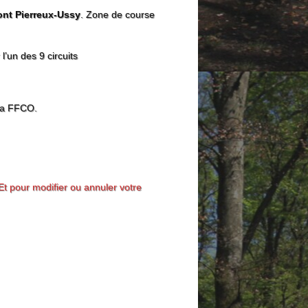
nt Pierreux-Ussy
. Zone de course
l’un des 9 circuits
 la FFCO.
Et pour modifier ou annuler votre