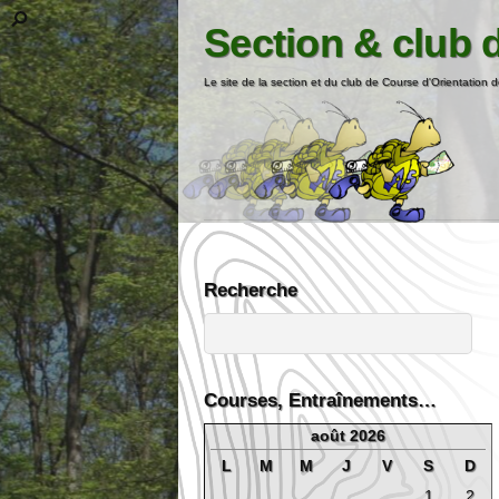
Section & club 
Le site de la section et du club de Course d'Orientation d
Recherche
Courses, Entraînements…
août 2026
L
M
M
J
V
S
D
1
2