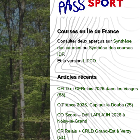
Courses en Île de France
Consulter deux aperçus sur
Synthèse
des courses
ou
Synthèse des courses
IDF
.
Et la version
LIFCO
.
Articles récents
CFLD et CFRelais 2026 dans les Vosges
(88)
O’France 2026, Cap sur le Doubs (25)
CO Score – Défi LAPLA’JH 2026 à
Noisy-le-Grand
CR Relais + CRLD Grand-Est à Verzy
(51)