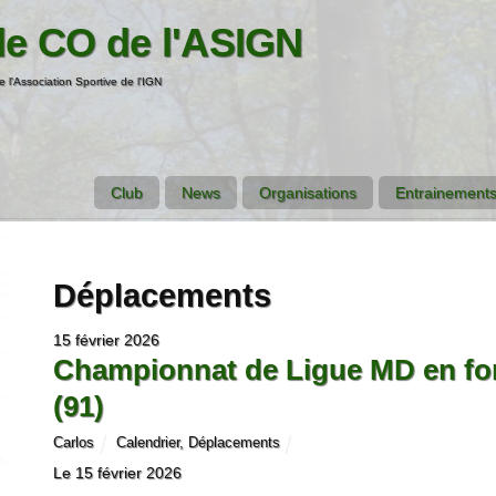
de CO de l'ASIGN
e l'Association Sportive de l'IGN
Club
News
Organisations
Entrainements
Déplacements
15 février 2026
Championnat de Ligue MD en fo
(91)
Carlos
Calendrier
,
Déplacements
Le 15 février 2026