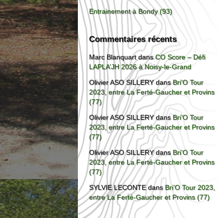
Entrainement à Bondy (93)
Commentaires récents
Marc Blanquart
dans
CO Score – Défi
LAPLA’JH 2026 à Noisy-le-Grand
Olivier ASO SILLERY
dans
Bri’O Tour
2023, entre La Ferté-Gaucher et Provins
(77)
Olivier ASO SILLERY
dans
Bri’O Tour
2023, entre La Ferté-Gaucher et Provins
(77)
Olivier ASO SILLERY
dans
Bri’O Tour
2023, entre La Ferté-Gaucher et Provins
(77)
SYLVIE LECONTE
dans
Bri’O Tour 2023,
entre La Ferté-Gaucher et Provins (77)