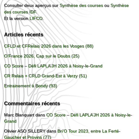
Consulter deux aperçus sur
Synthèse des courses
ou
Synthèse
des courses IDF
.
Et la version
LIFCO
.
Articles récents
CFLD et CFRelais 2026 dans les Vosges (88)
O’France 2026, Cap sur le Doubs (25)
CO Score – Défi LAPLA’JH 2026 à Noisy-le-Grand
CR Relais + CRLD Grand-Est à Verzy (51)
Entrainement à Bondy (93)
Commentaires récents
Marc Blanquart
dans
CO Score – Défi LAPLA’JH 2026 à Noisy-le-
Grand
Olivier ASO SILLERY
dans
Bri’O Tour 2023, entre La Ferté-
Gaucher et Provins (77)