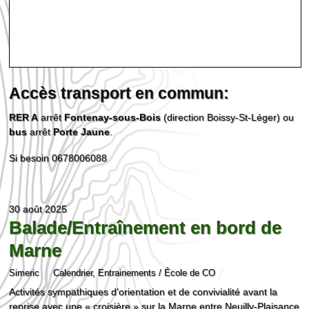
Accès transport en commun:
RER A
arrêt
Fontenay-sous-Bois
(direction Boissy-St-Léger) ou
bus
arrêt
Porte Jaune
.
Si besoin 0678006088
30 août 2025
Balade/Entraînement en bord de
Marne
Simeric
Calendrier
,
Entrainements / École de CO
Activités sympathiques d’orientation et de convivialité avant la
reprise avec une « croisière » sur la Marne entre Neuilly-Plaisance