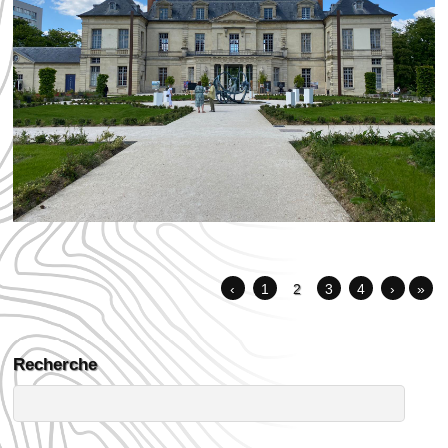
‹
1
2
3
4
›
»
Recherche