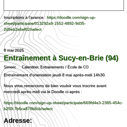
Inscriptions à l’avance :
https://doodle.com/sign-up-
sheet/participate/013292a9-1552-4892-9d35-
2d5eb2a6ef02/select
8 mai 2025
Entraînement à Sucy-en-Brie (94)
Simeric
Calendrier
,
Entrainements / École de CO
Entraînement d’orientation jeudi 8 mai après-midi 14h30.
Nous vous remercions de bien vouloir vous inscrire avant
mercredi après-midi via le Doodle ci-après :
https://doodle.com/sign-up-sheet/participate/669fd4e3-2385-454c-
b259-7b6ca878b8cb/select
Adresse: