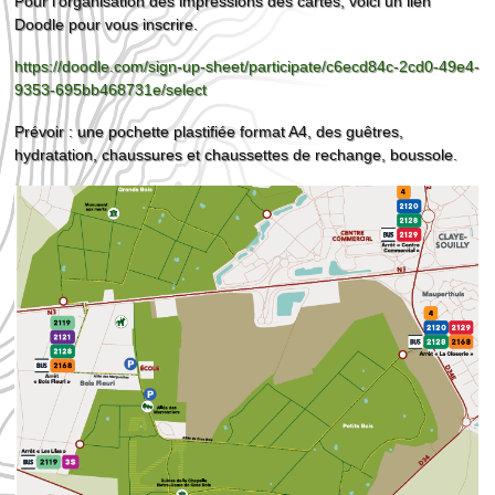
Pour l’organisation des impressions des cartes, voici un lien
Doodle pour vous inscrire.
https://doodle.com/sign-up-sheet/participate/c6ecd84c-2cd0-49e4-
9353-695bb468731e/select
Prévoir : une pochette plastifiée format A4, des guêtres,
hydratation, chaussures et chaussettes de rechange, boussole.