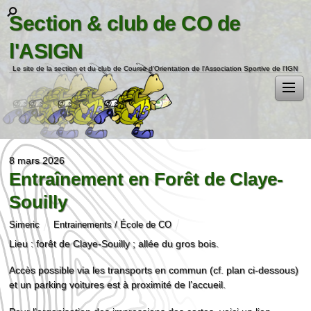
Section & club de CO de
l'ASIGN
Le site de la section et du club de Course d'Orientation de l'Association Sportive de l'IGN
8 mars 2026
Entraînement en Forêt de Claye-
Souilly
Simeric
Entrainements / École de CO
Lieu : forêt de Claye-Souilly ; allée du gros bois.
Accès possible via les transports en commun (cf. plan ci-dessous)
et un parking voitures est à proximité de l’accueil.