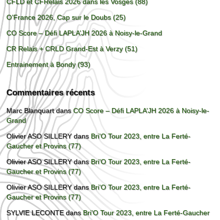
CFLD et CFRelais 2026 dans les Vosges (88)
O’France 2026, Cap sur le Doubs (25)
CO Score – Défi LAPLA’JH 2026 à Noisy-le-Grand
CR Relais + CRLD Grand-Est à Verzy (51)
Entrainement à Bondy (93)
Commentaires récents
Marc Blanquart
dans
CO Score – Défi LAPLA’JH 2026 à Noisy-le-
Grand
Olivier ASO SILLERY
dans
Bri’O Tour 2023, entre La Ferté-
Gaucher et Provins (77)
Olivier ASO SILLERY
dans
Bri’O Tour 2023, entre La Ferté-
Gaucher et Provins (77)
Olivier ASO SILLERY
dans
Bri’O Tour 2023, entre La Ferté-
Gaucher et Provins (77)
SYLVIE LECONTE
dans
Bri’O Tour 2023, entre La Ferté-Gaucher