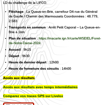
LD du challenge de la LIFCO.
Fléchage
: La Queue-en-Brie, carrefour D4-rue du Général
de Gaulle / Chemin des Marmousets Coordonnées : 48.779,
2.583
Transports en commun
: Arrêt Petit Caporal – La Queue-en-
Brie à 1km
Plan de situation
:
https://macarte.ign.fr/carte/WSEIEL/Foret-
de-Notre-Dame-2024
Accueil
: 9h15
Départ
: 9h30
Heure de dernier départ
: 12h00
Heure de fermeture des circuits
: 14h00
Accès aux résultats
Accès aux résultats avec temps intermédiaires
Comparez vos traces GPS sur Livelox