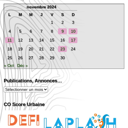
novembre 2024
L
M
M
J
V
S
D
1
2
3
4
5
6
7
8
9
10
11
12
13
14
15
16
17
18
19
20
21
22
23
24
25
26
27
28
29
30
« Oct
Déc »
Publications, Annonces…
Publications,
Annonces…
CO Score Urbaine