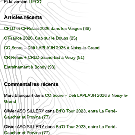
Et la version
LIFCO
.
Articles récents
CFLD et CFRelais 2026 dans les Vosges (88)
O’France 2026, Cap sur le Doubs (25)
CO Score – Défi LAPLA’JH 2026 à Noisy-le-Grand
CR Relais + CRLD Grand-Est à Verzy (51)
Entrainement à Bondy (93)
Commentaires récents
Marc Blanquart
dans
CO Score – Défi LAPLA’JH 2026 à Noisy-le-
Grand
Olivier ASO SILLERY
dans
Bri’O Tour 2023, entre La Ferté-
Gaucher et Provins (77)
Olivier ASO SILLERY
dans
Bri’O Tour 2023, entre La Ferté-
Gaucher et Provins (77)