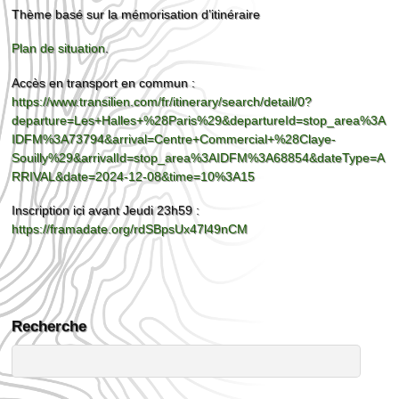
Thème basé sur la mémorisation d’itinéraire
Plan de situation
.
Accès en transport en commun :
https://www.transilien.com/fr/itinerary/search/detail/0?
departure=Les+Halles+%28Paris%29&departureId=stop_area%3A
IDFM%3A73794&arrival=Centre+Commercial+%28Claye-
Souilly%29&arrivalId=stop_area%3AIDFM%3A68854&dateType=A
RRIVAL&date=2024-12-08&time=10%3A15
Inscription ici avant Jeudi 23h59 :
https://framadate.org/rdSBpsUx47l49nCM
Recherche