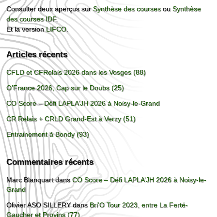
Consulter deux aperçus sur
Synthèse des courses
ou
Synthèse
des courses IDF
.
Et la version
LIFCO
.
Articles récents
CFLD et CFRelais 2026 dans les Vosges (88)
O’France 2026, Cap sur le Doubs (25)
CO Score – Défi LAPLA’JH 2026 à Noisy-le-Grand
CR Relais + CRLD Grand-Est à Verzy (51)
Entrainement à Bondy (93)
Commentaires récents
Marc Blanquart
dans
CO Score – Défi LAPLA’JH 2026 à Noisy-le-
Grand
Olivier ASO SILLERY
dans
Bri’O Tour 2023, entre La Ferté-
Gaucher et Provins (77)