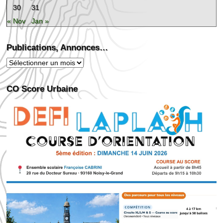
30
31
« Nov
Jan »
Publications, Annonces…
Publications,
Annonces…
CO Score Urbaine