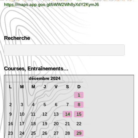
https://maps.app.goo.gl/bWW2Wh8yXdY2KymJ6
Recherche
Courses, Entraînements…
décembre 2024
L
M
M
J
V
S
D
1
2
3
4
5
6
7
8
9
10
11
12
13
14
15
16
17
18
19
20
21
22
23
24
25
26
27
28
29