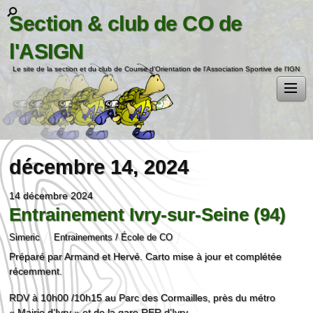
Section & club de CO de
l'ASIGN
Le site de la section et du club de Course d'Orientation de l'Association Sportive de l'IGN
décembre 14, 2024
14 décembre 2024
Entrainement Ivry-sur-Seine (94)
Simeric
Entrainements / École de CO
Préparé par Armand et Hervé. Carto mise à jour et complétée
récemment.
RDV à 10h00 /10h15 au Parc des Cormailles, près du métro
« Mairie d’Ivry » et de la gare RER d’Ivry.