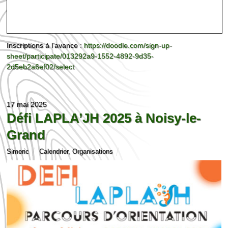
Inscriptions à l’avance :
https://doodle.com/sign-up-
sheet/participate/013292a9-1552-4892-9d35-
2d5eb2a6ef02/select
17 mai 2025
Défi LAPLA’JH 2025 à Noisy-le-
Grand
Simeric
Calendrier
,
Organisations