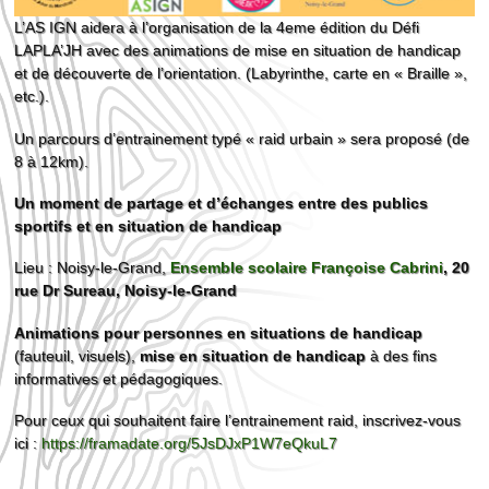
L’AS IGN aidera à l’organisation de la 4eme édition du Défi
LAPLA’JH avec des animations de mise en situation de handicap
et de découverte de l’orientation. (Labyrinthe, carte en « Braille »,
etc.).
Un parcours d’entrainement typé « raid urbain » sera proposé (de
8 à 12km).
Un moment de partage et d’échanges entre des publics
sportifs et en situation de handicap
Lieu : Noisy-le-Grand,
Ensemble scolaire Françoise Cabrini
, 20
rue Dr Sureau, Noisy-le-Grand
Animations pour personnes en situations de handicap
(fauteuil, visuels),
mise en situation de handicap
à des fins
informatives et pédagogiques.
Pour ceux qui souhaitent faire l’entrainement raid, inscrivez-vous
ici :
https://framadate.org/5JsDJxP1W7eQkuL7