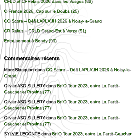
CFLD et CFRelais 2026 dans les Vosges (88)
O’France 2026, Cap sur le Doubs (25)
CO Score – Défi LAPLA’JH 2026 à Noisy-le-Grand
CR Relais + CRLD Grand-Est à Verzy (51)
Entrainement à Bondy (93)
Commentaires récents
Marc Blanquart
dans
CO Score – Défi LAPLA’JH 2026 à Noisy-le-
Grand
Olivier ASO SILLERY
dans
Bri’O Tour 2023, entre La Ferté-
Gaucher et Provins (77)
Olivier ASO SILLERY
dans
Bri’O Tour 2023, entre La Ferté-
Gaucher et Provins (77)
Olivier ASO SILLERY
dans
Bri’O Tour 2023, entre La Ferté-
Gaucher et Provins (77)
SYLVIE LECONTE
dans
Bri’O Tour 2023, entre La Ferté-Gaucher