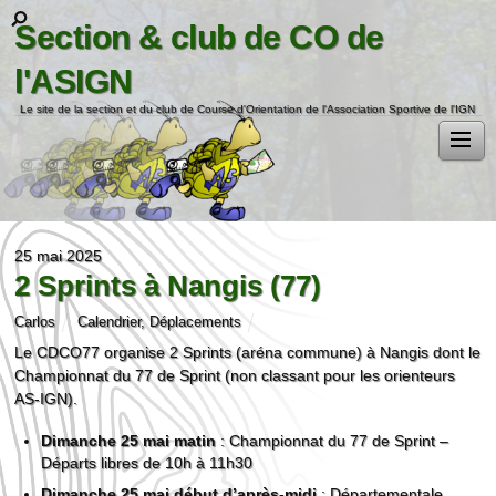
Section & club de CO de
l'ASIGN
Le site de la section et du club de Course d'Orientation de l'Association Sportive de l'IGN
25 mai 2025
2 Sprints à Nangis (77)
Carlos
Calendrier
,
Déplacements
Le CDCO77 organise 2 Sprints (aréna commune) à Nangis dont le
Championnat du 77 de Sprint (non classant pour les orienteurs
AS-IGN).
Dimanche 25 mai matin
: Championnat du 77 de Sprint –
Départs libres de 10h à 11h30
Dimanche 25 mai début d’après-midi
: Départementale