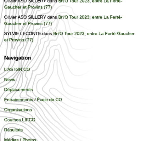
Olivier ASO SILLERY
dans
Bri’O Tour 2023, entre La Ferté-
Gaucher et Provins (77)
Olivier ASO SILLERY
dans
Bri’O Tour 2023, entre La Ferté-
Gaucher et Provins (77)
SYLVIE LECONTE
dans
Bri’O Tour 2023, entre La Ferté-Gaucher
et Provins (77)
Navigation
L’AS IGN CO
News
Déplacements
Entrainements / École de CO
Organisations
Courses LIFCO
Résultats
Médias / Photos