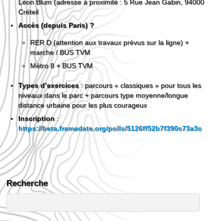
Léon Blum (adresse à proximité : 5 Rue Jean Gabin, 94000
Créteil
Accès (depuis Paris) ?
RER D (attention aux travaux prévus sur la ligne) +
marche / BUS TVM
Métro 8 + BUS TVM
Types d’exercices
: parcours « classiques » pour tous les
niveaux dans le parc + parcours type moyenne/longue
distance urbaine pour les plus courageux
Inscription
:
https://beta.framadate.org/polls/5126ff52b7f390c73a3c
Recherche