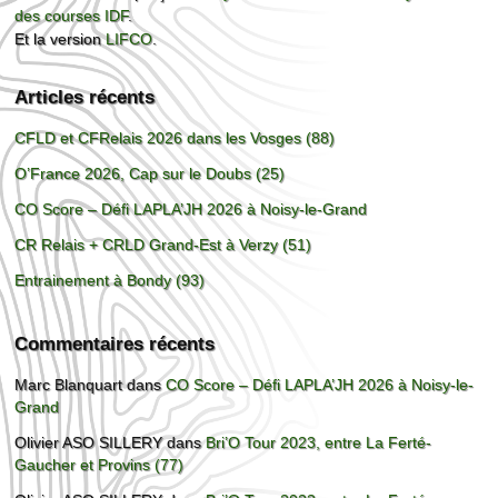
des courses IDF
.
Et la version
LIFCO
.
Articles récents
CFLD et CFRelais 2026 dans les Vosges (88)
O’France 2026, Cap sur le Doubs (25)
CO Score – Défi LAPLA’JH 2026 à Noisy-le-Grand
CR Relais + CRLD Grand-Est à Verzy (51)
Entrainement à Bondy (93)
Commentaires récents
Marc Blanquart
dans
CO Score – Défi LAPLA’JH 2026 à Noisy-le-
Grand
Olivier ASO SILLERY
dans
Bri’O Tour 2023, entre La Ferté-
Gaucher et Provins (77)