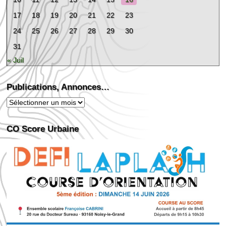
17
18
19
20
21
22
23
24
25
26
27
28
29
30
31
« Juil
Publications, Annonces…
Publications,
Annonces…
CO Score Urbaine