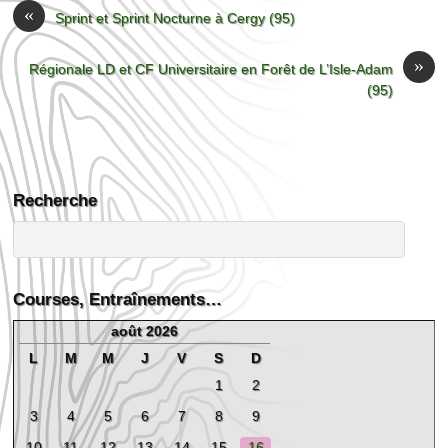
«
Sprint et Sprint Nocturne à Cergy (95)
»
Régionale LD et CF Universitaire en Forêt de L’Isle-Adam
(95)
Recherche
Courses, Entraînements…
août 2026
L
M
M
J
V
S
D
1
2
3
4
5
6
7
8
9
10
11
12
13
14
15
16