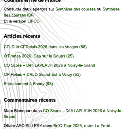
Courses en Île de France
Consulter deux aperçus sur
Synthèse des courses
ou
Synthèse
des courses IDF
.
Et la version
LIFCO
.
Articles récents
CFLD et CFRelais 2026 dans les Vosges (88)
O’France 2026, Cap sur le Doubs (25)
CO Score – Défi LAPLA’JH 2026 à Noisy-le-Grand
CR Relais + CRLD Grand-Est à Verzy (51)
Entrainement à Bondy (93)
Commentaires récents
Marc Blanquart
dans
CO Score – Défi LAPLA’JH 2026 à Noisy-le-
Grand
Olivier ASO SILLERY
dans
Bri’O Tour 2023, entre La Ferté-