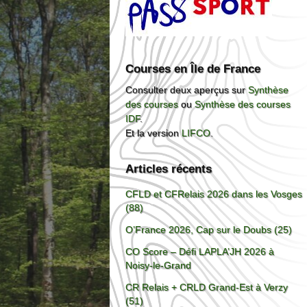
Courses en Île de France
Consulter deux aperçus sur
Synthèse
des courses
ou
Synthèse des courses
IDF
.
Et la version
LIFCO
.
Articles récents
CFLD et CFRelais 2026 dans les Vosges
(88)
O’France 2026, Cap sur le Doubs (25)
CO Score – Défi LAPLA’JH 2026 à
Noisy-le-Grand
CR Relais + CRLD Grand-Est à Verzy
(51)