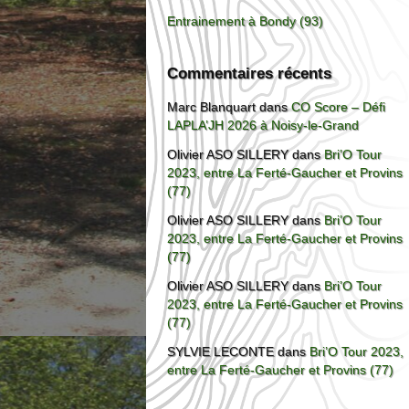
Entrainement à Bondy (93)
Commentaires récents
Marc Blanquart
dans
CO Score – Défi
LAPLA’JH 2026 à Noisy-le-Grand
Olivier ASO SILLERY
dans
Bri’O Tour
2023, entre La Ferté-Gaucher et Provins
(77)
Olivier ASO SILLERY
dans
Bri’O Tour
2023, entre La Ferté-Gaucher et Provins
(77)
Olivier ASO SILLERY
dans
Bri’O Tour
2023, entre La Ferté-Gaucher et Provins
(77)
SYLVIE LECONTE
dans
Bri’O Tour 2023,
entre La Ferté-Gaucher et Provins (77)