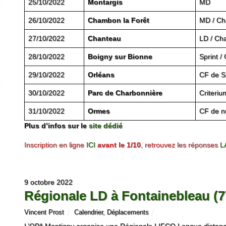
25/10/2022
Montargis
MD
26/10/2022
Chambon la Forêt
MD / Ch
27/10/2022
Chanteau
LD / Ch
28/10/2022
Boigny sur Bionne
Sprint 
29/10/2022
Orléans
CF de Sp
30/10/2022
Parc de Charbonnière
Criteriu
31/10/2022
Ormes
CF de nu
Plus d’infos sur le
site dédié
Inscription en ligne
ICI
avant le 1/10
, retrouvez les réponses
L
9 octobre 2022
Régionale LD à Fontainebleau (7
Vincent Prost
Calendrier
,
Déplacements