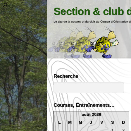
Section & club 
Le site de la section et du club de Course d'Orientation d
Recherche
Courses, Entraînements…
août 2026
L
M
M
J
V
S
D
1
2