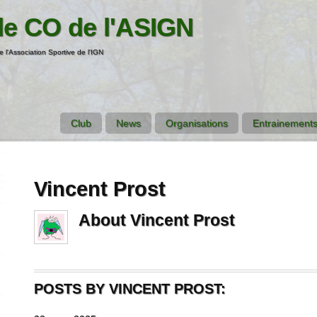
de CO de l'ASIGN
e l'Association Sportive de l'IGN
Club
News
Organisations
Entrainements
Vincent Prost
About
Vincent Prost
POSTS BY VINCENT PROST: