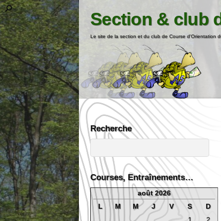
Section & club 
Le site de la section et du club de Course d'Orientation d
Recherche
Courses, Entraînements…
août 2026
L
M
M
J
V
S
D
1
2