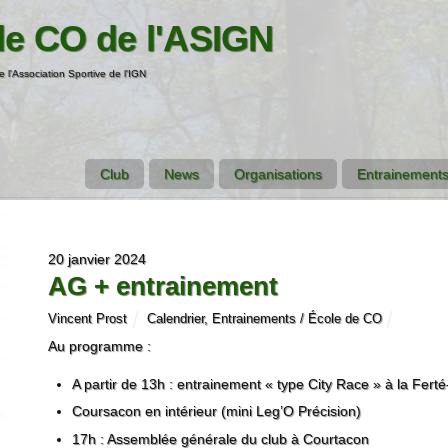
de CO de l'ASIGN
e l'Association Sportive de l'IGN
Club
News
Organisations
Entrainements
20 janvier 2024
AG + entrainement
Vincent Prost
Calendrier
,
Entrainements / École de CO
Au programme :
A partir de 13h : entrainement « type City Race » à la Fert
Coursacon en intérieur (mini Leg’O Précision)
17h : Assemblée générale du club à Courtacon