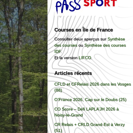
Courses en Île de France
Consulter deux aperçus sur
Synthèse
des courses
ou
Synthèse des courses
IDF
.
Et la version
LIFCO
.
Articles récents
CFLD et CFRelais 2026 dans les Vosges
(88)
O’France 2026, Cap sur le Doubs (25)
CO Score – Défi LAPLA’JH 2026 à
Noisy-le-Grand
CR Relais + CRLD Grand-Est à Verzy
(51)