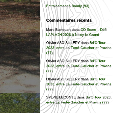
Entrainement à Bondy (93)
Commentaires récents
Marc Blanquart
dans
CO Score – Défi
LAPLA’JH 2026 à Noisy-le-Grand
Olivier ASO SILLERY
dans
Bri’O Tour
2023, entre La Ferté-Gaucher et Provins
(77)
Olivier ASO SILLERY
dans
Bri’O Tour
2023, entre La Ferté-Gaucher et Provins
(77)
Olivier ASO SILLERY
dans
Bri’O Tour
2023, entre La Ferté-Gaucher et Provins
(77)
SYLVIE LECONTE
dans
Bri’O Tour 2023,
entre La Ferté-Gaucher et Provins (77)