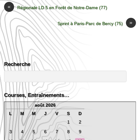
«
Régionale LD 5 en Forêt de Notre-Dame (77)
»
Sprint à Paris-Parc de Bercy (75)
Recherche
Courses, Entraînements…
août 2026
L
M
M
J
V
S
D
1
2
3
4
5
6
7
8
9