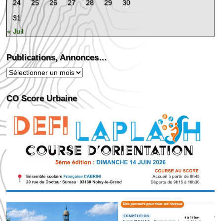
24
25
26
27
28
29
30
31
« Juil
Publications, Annonces…
Publications,
Annonces…
CO Score Urbaine