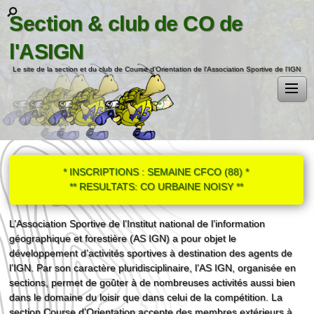
Section & club de CO de
l'ASIGN
Le site de la section et du club de Course d'Orientation de l'Association Sportive de l'IGN
* INSCRIPTIONS : SEMAINE CFCO (88) *
** RESULTATS: CO URBAINE NOISY **
L’Association Sportive de l’Institut national de l’information
géographique et forestière (AS IGN) a pour objet le
développement d’activités sportives à destination des agents de
l’IGN. Par son caractère pluridisciplinaire, l’AS IGN, organisée en
sections, permet de goûter à de nombreuses activités aussi bien
dans le domaine du loisir que dans celui de la compétition. La
section Course d’Orientation accepte des membres extérieurs à