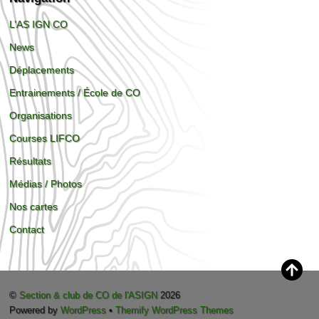
L’AS IGN CO
News
Déplacements
Entrainements / École de CO
Organisations
Courses LIFCO
Résultats
Médias / Photos
Nos cartes
Contact
©
Section & club de CO de l'ASIGN
2026
Powered by
WordPress
•
Themify WordPress Themes