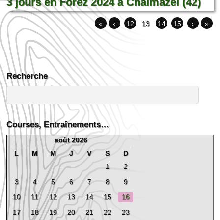
3 jours en Forez 2024 à Chalmazel (42)
«
‹
12
13
14
15
›
»
Recherche
Courses, Entraînements…
août 2026
L
M
M
J
V
S
D
1
2
3
4
5
6
7
8
9
10
11
12
13
14
15
16
17
18
19
20
21
22
23