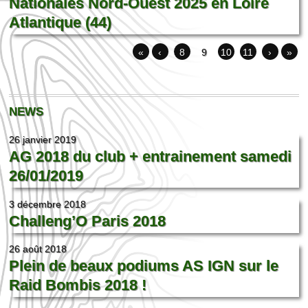
Nationales Nord-Ouest 2025 en Loire
Atlantique (44)
«
‹
8
9
10
11
›
»
NEWS
26 janvier 2019
AG 2018 du club + entrainement samedi
26/01/2019
3 décembre 2018
Challeng’O Paris 2018
26 août 2018
Plein de beaux podiums AS IGN sur le
Raid Bombis 2018 !