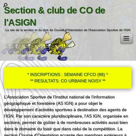
Section & club de CO de
l'ASIGN
Le site de la section et du club de Course d'Orientation de l'Association Sportive de l'IGN
* INSCRIPTIONS : SEMAINE CFCO (88) *
** RESULTATS: CO URBAINE NOISY **
L’Association Sportive de l’Institut national de l’information
géographique et forestière (AS IGN) a pour objet le
développement d’activités sportives à destination des agents de
l’IGN. Par son caractère pluridisciplinaire, l’AS IGN, organisée en
sections, permet de goûter à de nombreuses activités aussi bien
dans le domaine du loisir que dans celui de la compétition. La
section Course d’Orientation accepte des membres extérieurs à