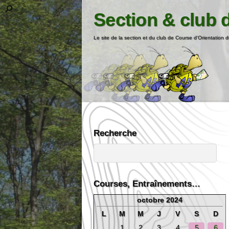
Section & club 
Le site de la section et du club de Course d'Orientation d
Recherche
Courses, Entraînements…
octobre 2024
L
M
M
J
V
S
D
1
2
3
4
5
6