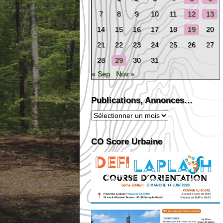
7
8
9
10
11
12
13
14
15
16
17
18
19
20
21
22
23
24
25
26
27
28
29
30
31
« Sep
Nov »
Publications, Annonces…
Publications,
Annonces…
CO Score Urbaine