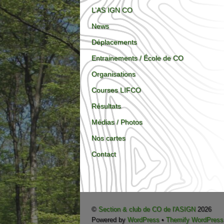
L’AS IGN CO
News
Déplacements
Entrainements / École de CO
Organisations
Courses LIFCO
Résultats
Médias / Photos
Nos cartes
Contact
©
Section & club de CO de l'ASIGN
2026
Powered by
WordPress
•
Themify WordPres