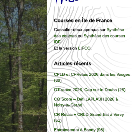
Courses en Île de France
Consulter deux aperçus sur
Synthèse
des courses
ou
Synthèse des courses
IDF
.
Et la version
LIFCO
.
Articles récents
CFLD et CFRelais 2026 dans les Vosges
(88)
O’France 2026, Cap sur le Doubs (25)
CO Score – Défi LAPLA’JH 2026 à
Noisy-le-Grand
CR Relais + CRLD Grand-Est à Verzy
(51)
Entrainement à Bondy (93)