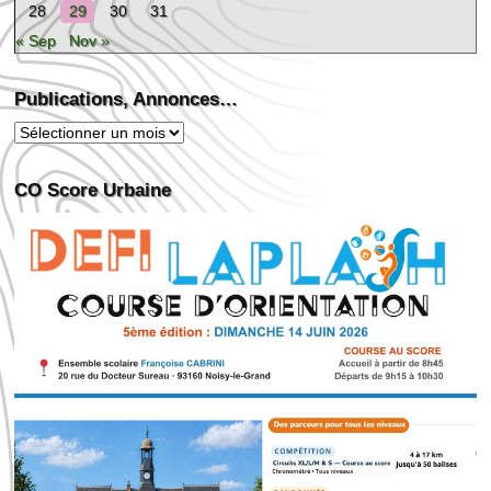
28
29
30
31
« Sep
Nov »
Publications, Annonces…
Publications,
Annonces…
CO Score Urbaine