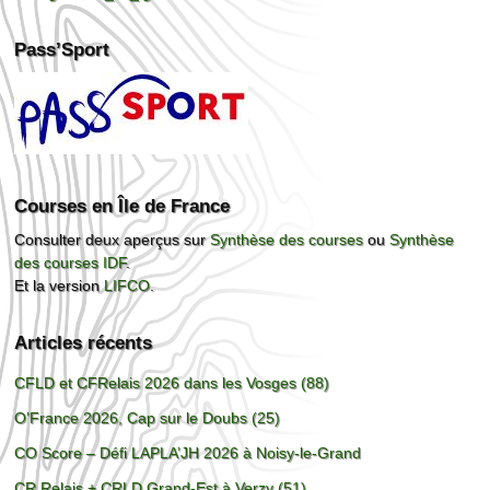
Pass’Sport
Courses en Île de France
Consulter deux aperçus sur
Synthèse des courses
ou
Synthèse
des courses IDF
.
Et la version
LIFCO
.
Articles récents
CFLD et CFRelais 2026 dans les Vosges (88)
O’France 2026, Cap sur le Doubs (25)
CO Score – Défi LAPLA’JH 2026 à Noisy-le-Grand
CR Relais + CRLD Grand-Est à Verzy (51)