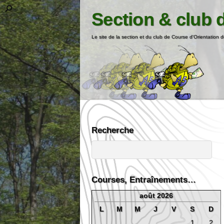
Section & club 
Le site de la section et du club de Course d'Orientation d
Recherche
Courses, Entraînements…
août 2026
L
M
M
J
V
S
D
1
2