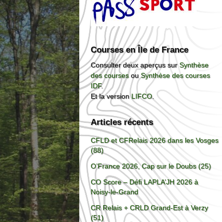
Courses en Île de France
Consulter deux aperçus sur
Synthèse
des courses
ou
Synthèse des courses
IDF
.
Et la version
LIFCO
.
Articles récents
CFLD et CFRelais 2026 dans les Vosges
(88)
O’France 2026, Cap sur le Doubs (25)
CO Score – Défi LAPLA’JH 2026 à
Noisy-le-Grand
CR Relais + CRLD Grand-Est à Verzy
(51)