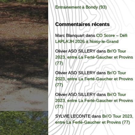
Entrainement à Bondy (93)
Commentaires récents
Marc Blanquart
dans
CO Score – Défi
LAPLA’JH 2026 à Noisy-le-Grand
Olivier ASO SILLERY
dans
Bri’O Tour
2023, entre La Ferté-Gaucher et Provins
(77)
Olivier ASO SILLERY
dans
Bri’O Tour
2023, entre La Ferté-Gaucher et Provins
(77)
Olivier ASO SILLERY
dans
Bri’O Tour
2023, entre La Ferté-Gaucher et Provins
(77)
SYLVIE LECONTE
dans
Bri’O Tour 2023,
entre La Ferté-Gaucher et Provins (77)