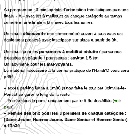
Au programme : 3 mini-sprints d’orientation très ludiques puis une
finale « A » avec les
6
meilleurs de chaque catégorie au temps
cumulé et une finale « B » avec tous les autres.
Un circuit
découverte
non chronométré ouvert à tous vous est
également proposé avec inscription sur place à partir de 9h.
Un circuit pour les
personnes à mobilité réduite
/ personnes
blessées en béquille / poussettes : environ 1.5 km
Un labyrinthe pour les
mal-voyants
.
Le matériel nécessaire à la bonne pratique de l’Handi’O vous sera
prêté.
– accès parking limité à 1m90 (sinon faire le tour par Joinville-le-
Pont et se garer le long de la route
– Entrée dans le parc : uniquement par le 5 Bd des Alliés (
voir
plan
)
– Remise des prix pour les 3 premiers de chaque catégorie :
(Dame Jeune, Homme Jeune, Dame Senior et Homme Senior)
à 13h30