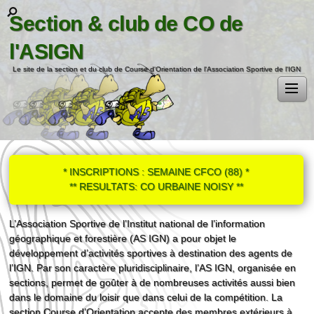
Section & club de CO de
l'ASIGN
Le site de la section et du club de Course d'Orientation de l'Association Sportive de l'IGN
* INSCRIPTIONS : SEMAINE CFCO (88) *
** RESULTATS: CO URBAINE NOISY **
L’Association Sportive de l’Institut national de l’information
géographique et forestière (AS IGN) a pour objet le
développement d’activités sportives à destination des agents de
l’IGN. Par son caractère pluridisciplinaire, l’AS IGN, organisée en
sections, permet de goûter à de nombreuses activités aussi bien
dans le domaine du loisir que dans celui de la compétition. La
section Course d’Orientation accepte des membres extérieurs à