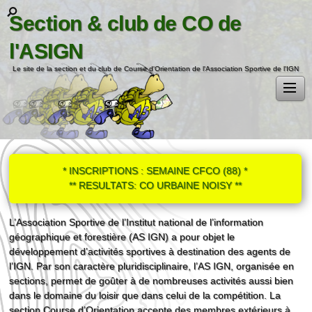
Section & club de CO de
l'ASIGN
Le site de la section et du club de Course d'Orientation de l'Association Sportive de l'IGN
* INSCRIPTIONS : SEMAINE CFCO (88) *
** RESULTATS: CO URBAINE NOISY **
L’Association Sportive de l’Institut national de l’information
géographique et forestière (AS IGN) a pour objet le
développement d’activités sportives à destination des agents de
l’IGN. Par son caractère pluridisciplinaire, l’AS IGN, organisée en
sections, permet de goûter à de nombreuses activités aussi bien
dans le domaine du loisir que dans celui de la compétition. La
section Course d’Orientation accepte des membres extérieurs à